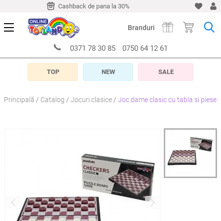
-10 zile
Cashback de pana la 30%
Livrare timp de 5-10 z
Branduri
0371 78 30 85
0750 64 12 61
TOP
NEW
SALE
Principală
Catalog
Jocuri clasice
Joc dame clasic cu tabla si piese