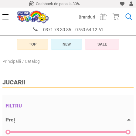
-10 zile
Cashback de pana la 30%
Livrare timp de 5-10 z
Branduri
0371 78 30 85
0750 64 12 61
TOP
NEW
SALE
Principală
Catalog
JUCARII
FILTRU
Preț