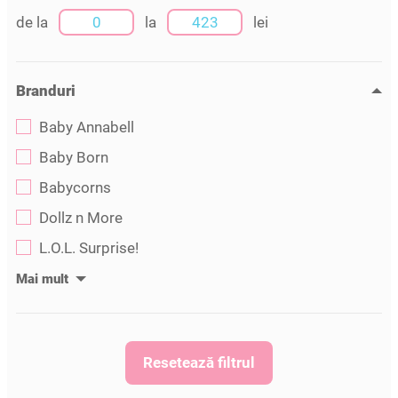
de la
la
lei
Branduri
Baby Annabell
Baby Born
Babycorns
Dollz n More
L.O.L. Surprise!
Resetează filtrul