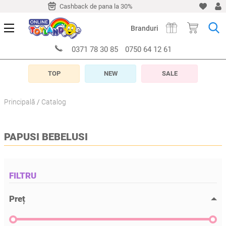
-10 zile
Cashback de pana la 30%
Livrare timp de 5-10 z
Branduri
0371 78 30 85
0750 64 12 61
TOP
NEW
SALE
Principală
Catalog
PAPUSI BEBELUSI
FILTRU
Preț