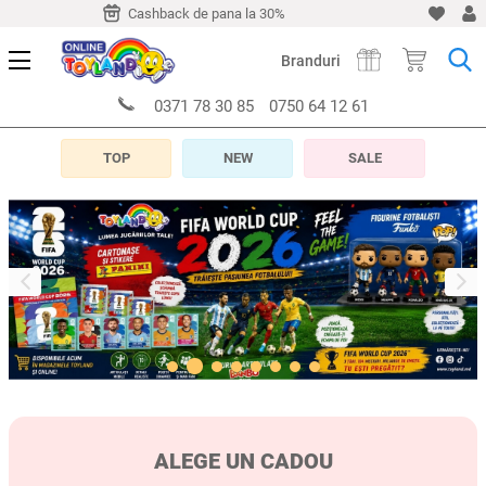
-10 zile
Cashback de pana la 30%
Livrare timp de 5-10 z
Branduri
0371 78 30 85
0750 64 12 61
TOP
NEW
SALE
ALEGE UN CADOU