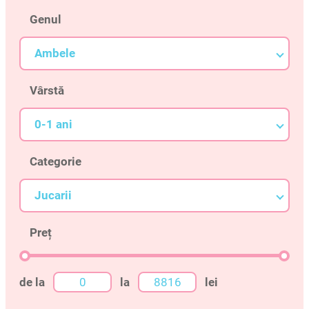
Genul
Ambele
Vârstă
0-1 ani
Categorie
Jucarii
Preț
de la
la
lei