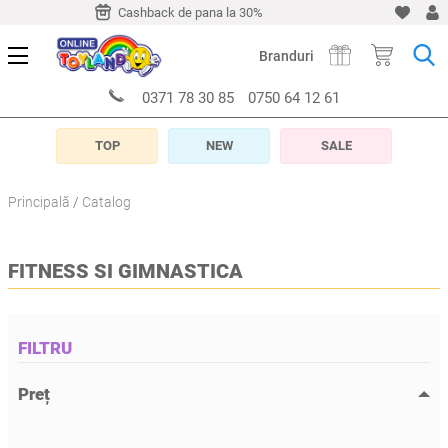
-10 zile
Cashback de pana la 30%
Livrare timp de 5-10 z
Branduri
0371 78 30 85
0750 64 12 61
TOP
NEW
SALE
Principală
Catalog
FITNESS SI GIMNASTICA
FILTRU
Preț