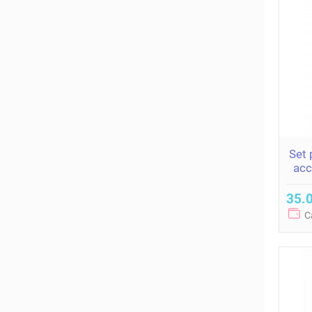
Set 
acc
35.0
C