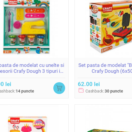
pasta de modelat cu unelte si
Set pasta de modelat "B
esorii Crafy Dough 3 tipuri in
Crafy Dough (6x50
asortiment (4x50gr.)
0 lei
62.00 lei
ashback:
14 puncte
Cashback:
30 puncte