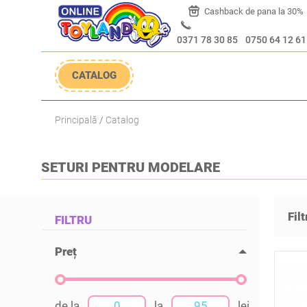
 30%
Livrare timp de 5-10 zile
Cashback de pana la 30%
0371 78 30 85
0750 64 12 61
CATALOG
Principală
Catalog
SETURI PENTRU MODELARE
Fil
FILTRU
Preț
de la
la
lei