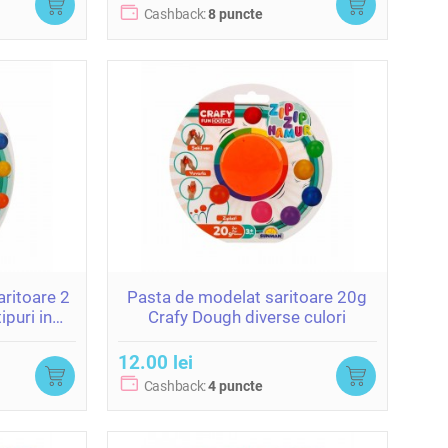
Cashback:
8 puncte
aritoare 2
Pasta de modelat saritoare 20g
ipuri in
Crafy Dough diverse culori
gr.)
12.00 lei
Cashback:
4 puncte