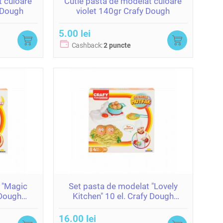
t culoare
Cutie pasta de modelat culoare
 Dough
violet 140gr Crafy Dough
5.00 lei
Cashback:
2 puncte
 "Magic
Set pasta de modelat "Lovely
 Dough
Kitchen" 10 el. Crafy Dough
(4x50gr.)
16.00 lei