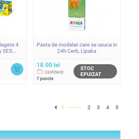
degete 4
Pasta de modelat care se usuca in
fy SES
24h Cerb, Lipaka
18.00 lei
STOC
Cashback:
EPUIZAT
7 puncte
1
2
3
4
5