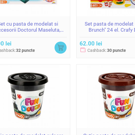
et cu pasta de modelat si
Set pasta de modelat
ccesorii Doctorul Maseluta,
Brunch" 24 el. Crafy
R.TOOTHY Crafy Fun Dough
(6x50gr.)
6x50 gr. 9 accesorii
0 lei
62.00 lei
ashback:
32 puncte
Cashback:
30 puncte