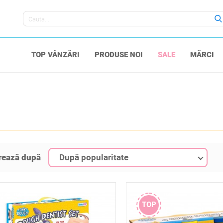
Livrare timp de 5-10 zile
TOP VÂNZĂRI
PRODUSE NOI
SALE
MĂRCI
trează după
După popularitate
TOP