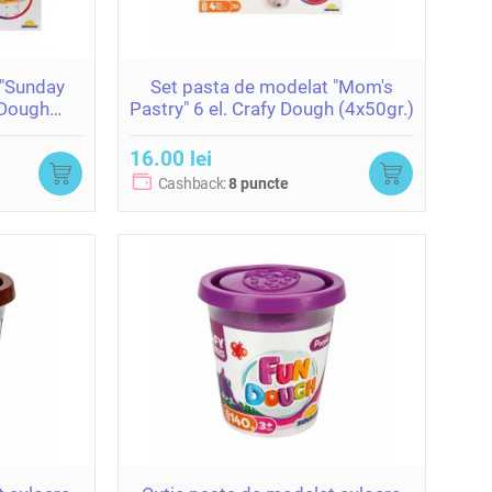
 "Sunday
Set pasta de modelat "Mom's
 Dough
Pastry" 6 el. Crafy Dough (4x50gr.)
16.00 lei
Cashback:
8 puncte