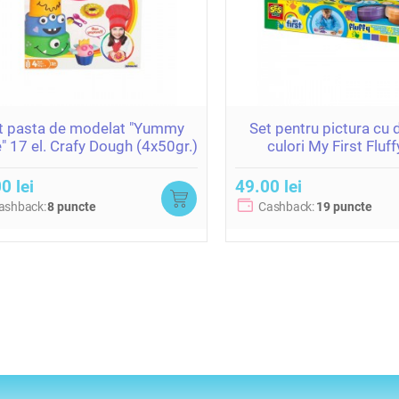
t pasta de modelat "Yummy
Set pentru pictura cu 
" 17 el. Crafy Dough (4x50gr.)
culori My First Fluf
CREATIVE
0 lei
49.00 lei
ashback:
8 puncte
Cashback:
19 puncte