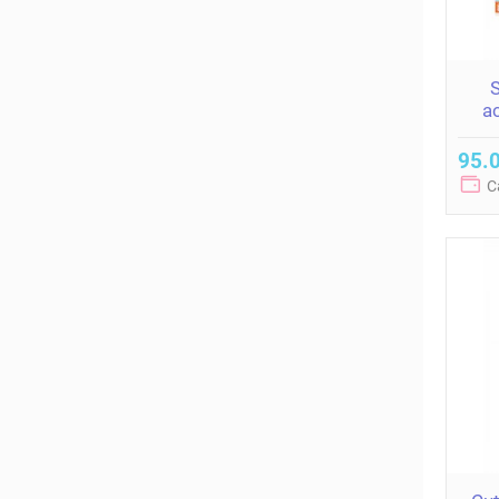
S
a
D
95.0
C