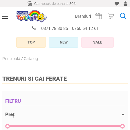
-10 zile
Cashback de pana la 30%
Livrare timp de 5-10 z
Branduri
0371 78 30 85
0750 64 12 61
TOP
NEW
SALE
Principală
Catalog
TRENURI SI CAI FERATE
FILTRU
Preț