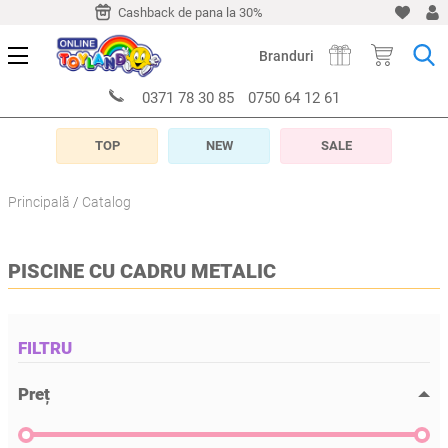
-10 zile
Cashback de pana la 30%
Livrare timp de 5-10 z
Branduri
0371 78 30 85
0750 64 12 61
TOP
NEW
SALE
Principală
Catalog
PISCINE CU CADRU METALIC
FILTRU
Preț