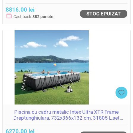
(26374)
8816.00 lei
STOC EPUIZAT
Cashback:
882 puncte
Piscina cu cadru metalic Intex Ultra XTR Frame
Dreptunghiulara, 732x366x132 cm, 31805 L,set
complet, cod 26364
6270.00 lei