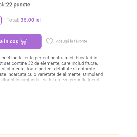
ck:
22 puncte
Total:
36.00
lei
a în coș
 cu 4 ladite, este perfect pentru micii bucatari in
t set contine 32 de elemente, care includ fructe,
i si alimente, toate perfect detaliate si colorate.
ste incarcata cu o varietate de alimente, stimuland
ilor si incurajandu-i sa isi creeze propriile jocuri
umparaturi. Acest set este ideal pentru dezvoltarea
torii fine, recunoasterea culorilor si a formelor, si
rea despre alimentele sanatoase.
ita : 13,2 x 13,2 cm
din: mase plastice
ndata: 3 ani+