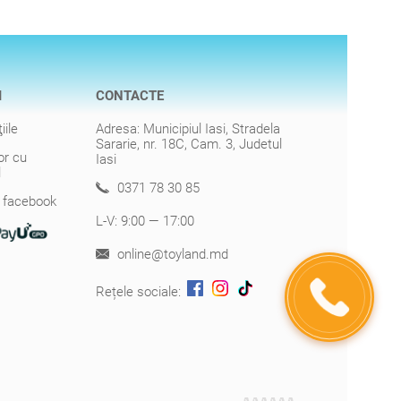
I
CONTACTE
iile
Adresa: Municipiul Iasi, Stradela
Sararie, nr. 18C, Cam. 3, Judetul
or cu
Iasi
l
0371 78 30 85
r facebook
L-V: 9:00 — 17:00
online@toyland.md
Rețele sociale: