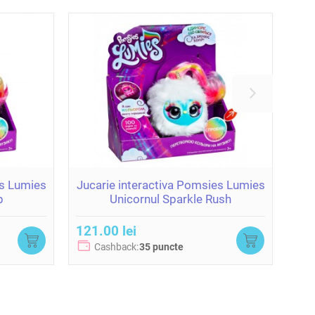
es Lumies
Jucarie interactiva Pomsies Lumies
p
Unicornul Sparkle Rush
c
121.00 lei
420
Cashback:
35 puncte