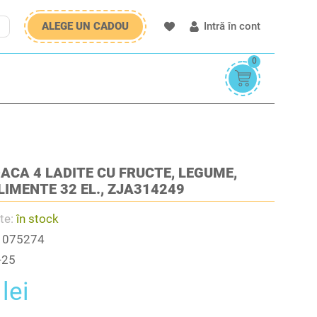
ALEGE UN CADOU
Intră în cont
0
OACA 4 LADITE CU FRUCTE, LEGUME,
ALIMENTE 32 EL., ZJA314249
ate:
în stock
:
075274
-25
lei