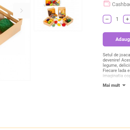
Cashba
Adaug
Setul de joaca
devenire! Aces
legume, delici
Fiecare lada e
imaginatia copi
de gatit sau c
abilitatilor mo
pentru invata
Dimensiuni lad
Confectionat 
Varsta recoma