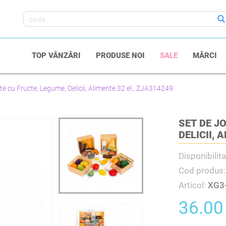
Livrare timp de 5-10 zile
TOP VÂNZĂRI
PRODUSE NOI
SALE
MĂRCI
ite cu Fructe, Legume, Delicii, Alimente 32 el., ZJA314249
SET DE J
DELICII, 
Disponibilit
Cod produs
Articol:
XG3
36.00 