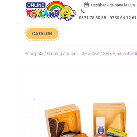
 30%
Livrare timp de 5-10 zile
Cashback de pana la 30%
0371 78 30 85
0750 64 12 61
CATALOG
Principală
Catalog
Jucarii interactive
Set de joaca 4 lad