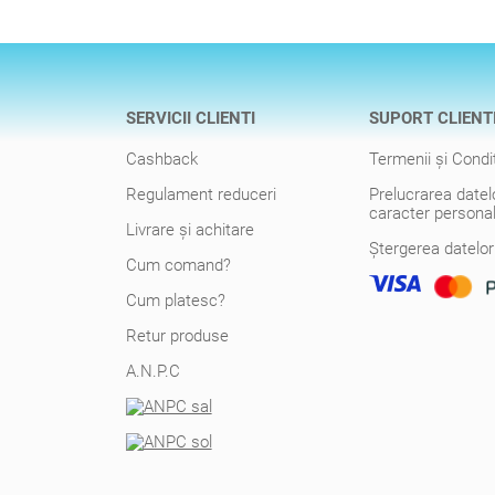
SERVICII CLIENTI
SUPORT CLIENT
Cashback
Termenii şi Condiţ
Regulament reduceri
Prelucrarea datel
caracter persona
Livrare şi achitare
Ștergerea datelo
Cum comand?
Cum platesc?
Retur produse
A.N.P.C