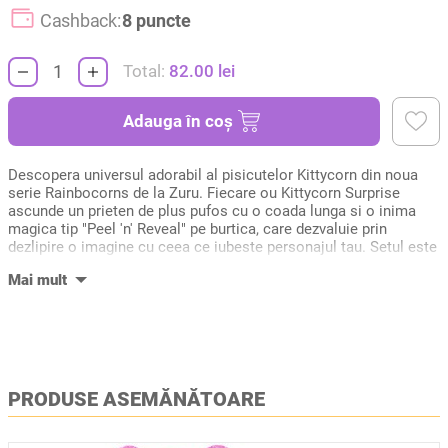
Cashback:
8 puncte
Total:
82.00
lei
Adauga în coș
Descopera universul adorabil al pisicutelor Kittycorn din noua
serie Rainbocorns de la Zuru. Fiecare ou Kittycorn Surprise
ascunde un prieten de plus pufos cu o coada lunga si o inima
magica tip "Peel 'n' Reveal" pe burtica, care dezvaluie prin
dezlipire o imagine cu ceea ce iubeste personajul tau. Setul este
plin de surprize interactive, incluzand un ou miniatura Boo-
Boocorn cu o figurina proprie, autocolante tematice si un
compus special Kitty Litter. Cu 7 modele diferite de colectionat,
Kittycorns ofera o experienta completa de adoptie si joaca
creativa, ghidata de pliantul colectionarului inclus.
Detalii tehnice
- Brand: Rainbocorns, Kittycorn, ZURU
PRODUSE ASEMĂNĂTOARE
- Varsta recomandata: 3 ani+ (produsul contine piese mici si nu
este adecvat copiilor sub 3 ani)
- Model: Rainbocorns Kittycorn Cleo