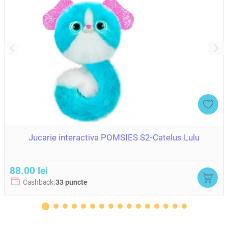
- Material: Plus moale, polimeri si hartie (pentru accesorii)
- Continut set:
1x Ou Kittycorn Surprise
1x Animal de plus Kittycorn cu inima magica
1x Ou miniatura Boo-Boocorn Egg
1x Set autocolante Kittycorn
1x Compus Kitty Litter
Ghidul colectionarului
- Dimensiuni produs: 142 x 115 x 200 mm
- Greutate neta: 194 g
- Greutate bruta: 204 g
- Tara de origine: China
- Avantaje: Element de surpriza multiplu, inima magica
interactiva, accesorii diverse pentru extinderea jocului de rol
Jucarie interactiva POMSIES S2-Catelus Lulu
88.00 lei
Cashback:
33 puncte