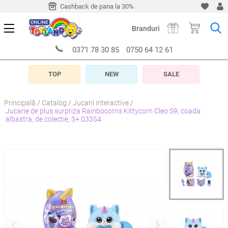
-10 zile
Cashback de pana la 30%
Livrare timp de 5-10 z
Branduri
0371 78 30 85
0750 64 12 61
TOP
NEW
SALE
Principală
Catalog
Jucarii interactive
Jucarie de plus surpriza Rainbocorns Kittycorn Cleo S9, coada
albastra, de colectie, 3+ 03354