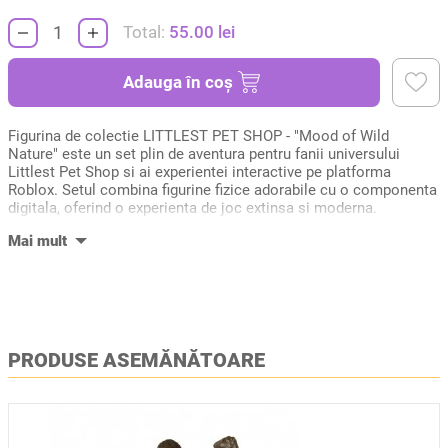
Total:
55.00
lei
Adauga în coș
Figurina de colectie LITTLEST PET SHOP - "Mood of Wild
Nature" este un set plin de aventura pentru fanii universului
Littlest Pet Shop si ai experientei interactive pe platforma
Roblox. Setul combina figurine fizice adorabile cu o componenta
digitala, oferind o experienta de joc extinsa si moderna.
Animalele simpatice pornesc intr-o calatorie in mijlocul naturii
salbatice, explorand jungla si descoperind noi prieteni. Fiecare
figurina este inspirata din stilul jocului si are design expresiv, cu
ochi mari si aspect jucaus.
Un element special al setului este codul virtual inclus, care
deblocheaza surprize exclusive in jocul Roblox, adaugand
valoare experientei de colectare.
PRODUSE ASEMĂNĂTOARE
Continut set:
- 3 figurine
- 1 accesoriu
- 1 card de colectie
- foaie de colector