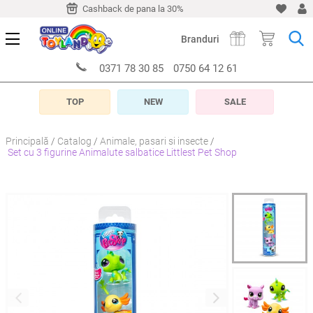
-10 zile
Cashback de pana la 30%
Livrare timp de 5-10 z
Branduri
0371 78 30 85
0750 64 12 61
TOP
NEW
SALE
Principală
Catalog
Animale, pasari si insecte
Set cu 3 figurine Animalute salbatice Littlest Pet Shop