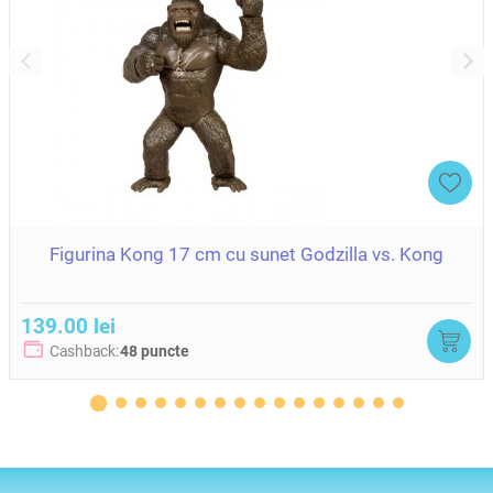
- cod pentru item virtual exclusiv in Roblox
Caracteristici:
- Design inspirat din universul digital Roblox
- Cap mobil tip "bobble head" (se misca amuzant)
- Ochi mari, stil caracteristic Littlest Pet Shop
- Stimuleaza imaginatia si jocul de rol
- Potrivit pentru schimb si colectie
Dimensiuni figurine: aprox. 5 x 4 x 5 cm
Dimensiuni ambalaj: 6 x 6 x 25 cm
Varsta recomandata: 4+ ani
Atentionari:
Figurina Kong 17 cm cu sunet Godzilla vs. Kong
Nu este potrivit pentru copii sub 36 luni. Contine piese mici,
pericol de sufocare. Indepartati ambalajul inainte de utilizare si
pastrati-l pentru referinte ulterioare.
139.00 lei
Cashback:
48 puncte